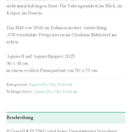
nicht zurückdrängen lässt. Für Unbeugsamkeit im Blick, im
Körper, im Dasein.
Das Bild war 2026 im Rahmen meiner Ausstellung
„UN“terschätze Perspektiven im Glashaus Zühlsdorf zu
sehen.
Aquarell auf Aquarellpapier, 2025
36 x 48 cm
in einem weißen Passepartout von 50 x 70 cm
Kategorien:
Aquarelle
,
City
,
Portrait
Schlagwörter:
Aquarelle
,
City
,
Portrait
Beschreibung
* Gemäß § 19 UStG wird keine Umsatzsteuer berechnet