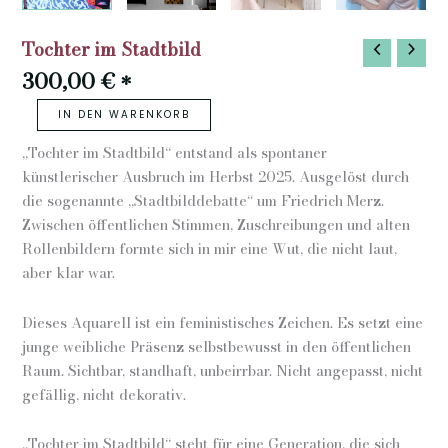
Tochter im Stadtbild
300,00
€
*
Tochter
IN DEN WARENKORB
im
Stadtbild
„Tochter im Stadtbild“ entstand als spontaner
Menge
künstlerischer Ausbruch im Herbst 2025. Ausgelöst durch
die sogenannte „Stadtbilddebatte“ um Friedrich Merz.
Zwischen öffentlichen Stimmen, Zuschreibungen und alten
Rollenbildern formte sich in mir eine Wut, die nicht laut,
aber klar war.
Dieses Aquarell ist ein feministisches Zeichen. Es setzt eine
junge weibliche Präsenz selbstbewusst in den öffentlichen
Raum. Sichtbar, standhaft, unbeirrbar. Nicht angepasst, nicht
gefällig, nicht dekorativ.
„Tochter im Stadtbild“ steht für eine Generation, die sich