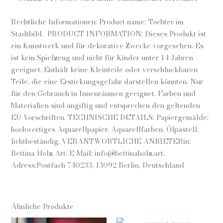
Rechtliche Informationen: Product name: Tochter im
Stadtbild
.
PRODUCT INFORMATION: Dieses Produkt ist
ein Kunstwerk und für dekorative Zwecke vorgesehen. Es
ist kein Spielzeug und nicht für Kinder unter 14 Jahren
geeignet. Enthält keine Kleinteile oder verschluckbaren
Teile, die eine Erstickungsgefahr darstellen könnten. Nur
für den Gebrauch in Innenräumen geeignet. Farben und
Materialien sind ungiftig und entsprechen den geltenden
EU-Vorschriften. TECHNISCHE DETAILS: Papiergemälde:
hochwertiges Aquarellpapier, Aquarellfarben, Ölpastell,
lichtbeständig. VERANTWORTLICHE ANBIETERin:
Bettina Holz Art, E-Mail: info@bettinaholz.art,
Adress:Postfach 740233, 13092 Berlin, Deutschland
Ähnliche Produkte
NICHT VORRÄTIG