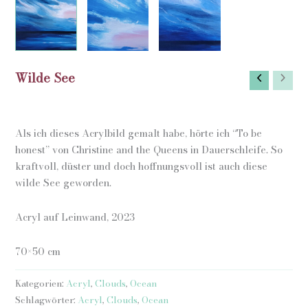
Wilde See
Als ich dieses Acrylbild gemalt habe, hörte ich “To be
honest” von Christine and the Queens in Dauerschleife. So
kraftvoll, düster und doch hoffnungsvoll ist auch diese
wilde See geworden.
Acryl auf Leinwand, 2023
70×50 cm
Kategorien:
Acryl
,
Clouds
,
Ocean
Schlagwörter:
Acryl
,
Clouds
,
Ocean